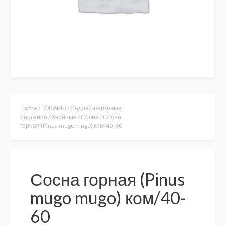
Home
/
ТОВАРЫ
/
Садово-парковые
растения
/
Хвойные
/
Сосна
/ Сосна
горная (Pinus mugo mugo) ком/40-60
Сосна горная (Pinus
mugo mugo) ком/40-
60