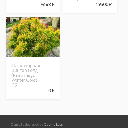
9668
₽
19500
₽
Сосна горная
Винтер Голд
(Pinus mugo
Winter Gold)
Р9
0
₽
Ocin Lite designed by
Quema Labs
.