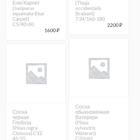
Блю Карпет
(Thuja
(Juniperus
occidentalis
squamata Blue
Brabant)
Carpet)
T34/160-180
C5/40-60
2200
₽
1600
₽
Сосна
Сосна
обыкновенная
черная
Ватерери
Глобоза
(Pinus
(Pinus nigra
sylvestris
Clobosa) C12
Watereri)
45-55
С20/60