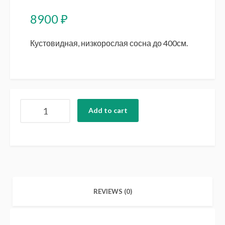
8900
₽
Кустовидная, низкорослая сосна до 400см.
Сосна
Add to cart
горная
(Pinus
mugo
mugo)
ком/40-
60
quantity
REVIEWS (0)