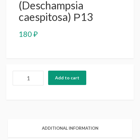
(Deschampsia
caespitosa) Р13
180
₽
Луговик
Add to cart
дернистый
(щучка)
(Deschampsia
caespitosa)
Р13
quantity
ADDITIONAL INFORMATION