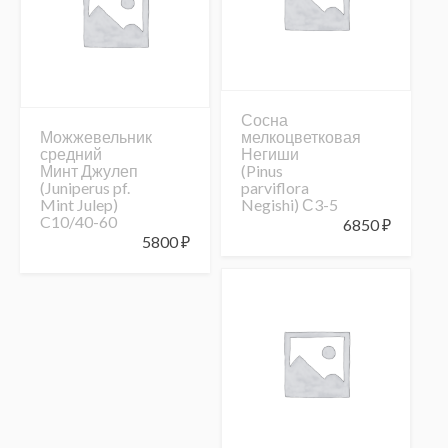
Сосна
Можжевельник
мелкоцветковая
средний
Негиши
Минт Джулеп
(Pinus
(Juniperus pf.
parviflora
Mint Julep)
Negishi) С3-5
C10/40-60
6850
₽
5800
₽