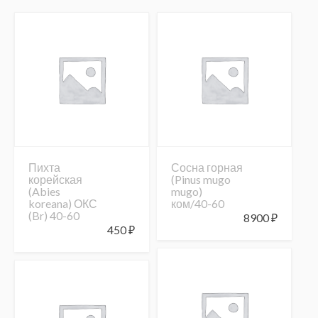
Пихта
Сосна горная
корейская
(Pinus mugo
(Abies
mugo)
koreana) ОКС
ком/40-60
(Br) 40-60
8900
₽
450
₽