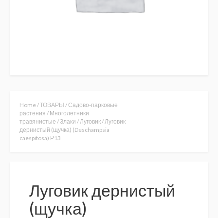
Home
/
ТОВАРЫ
/
Садово-парковые
растения
/
Многолетники
травянистые
/
Злаки
/
Луговик
/ Луговик
дернистый (щучка) (Deschampsia
caespitosa) Р13
Луговик дернистый
(щучка)